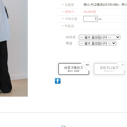
상품명
제니 카고팬츠(2COLOR) : 주니어
판매가
46,400
원
구매수량
ea
적립금
사이즈
:
색상
: