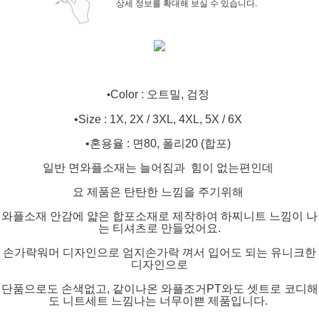
상세 정보를 확대해 보실 수 있습니다.
Color : 오트밀, 검정
•
•Size : 1X, 2X / 3XL, 4XL, 5X / 6X
•혼용율 : 면80, 폴리20 (합포)
일반 면와플소재는 늘어짐과 힘이 없는편인데
요 제품은 탄탄한 느낌을 주기위해
와플소재 안감에 얇은 합포소재로 제작하여 하찌니트 느낌이 나
는 티셔츠로 만들었어요.
손가락워머 디자인으로 엄지손가락 껴서 입어도 되는 유니크한
디자인으로
단품으로도 손색없고, 같이나온 와플조거PT와도 셋트로 코디해
도 니트세트 느낌나는 너무이쁜 제품입니다.