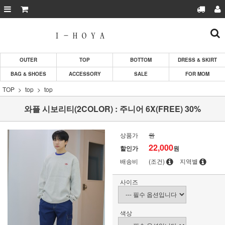
OUTER
TOP
BOTTOM
DRESS & SKIRT
BAG & SHOES
ACCESSORY
SALE
FOR MOM
TOP
top
top
와플 시보리티(2COLOR) : 주니어 6X(FREE) 30%
상품가
원
22,000
할인가
원
배송비
(조건)
지역별
사이즈
색상