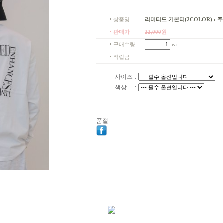
상품명
리미티드 기본티(2COLOR) : 주니
판매가
22,000
원
구매수량
ea
적립금
사이즈
:
색상
:
품절