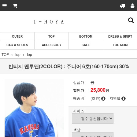
OUTER
TOP
BOTTOM
DRESS & SKIRT
BAG & SHOES
ACCESSORY
SALE
FOR MOM
TOP
top
top
빈티지 맨투맨(2COLOR) : 주니어 6호(160-170cm) 30%
상품가
원
25,800
할인가
원
배송비
(조건)
지역별
사이즈
색상