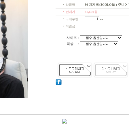
상품명
80 져지 티(2COLOR) : 주니어 7
판매가
41,600
원
구매수량
ea
적립금
사이즈
:
색상
: