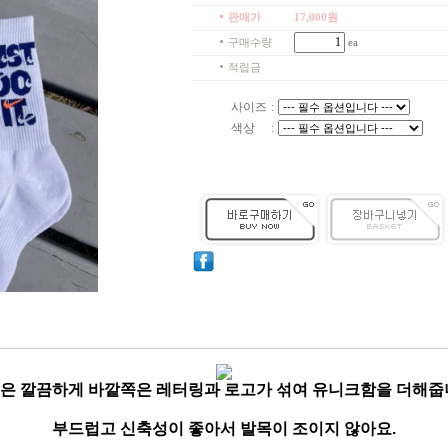
판매가
17,000
원
구매수량
ea
적립금
사이즈
:
색상
:
은 깔끔하게 바깥쪽은 레터링과 로고가 섞여 유니크함을 더해줍
부드럽고 신축성이 좋아서 발목이
조이지 않아요.