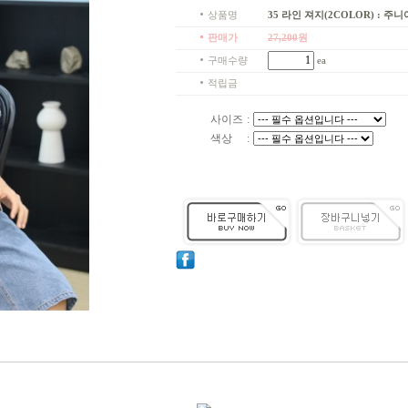
상품명
35 라인 져지(2COLOR) : 주니어
판매가
27,200
원
구매수량
ea
적립금
사이즈
:
색상
: