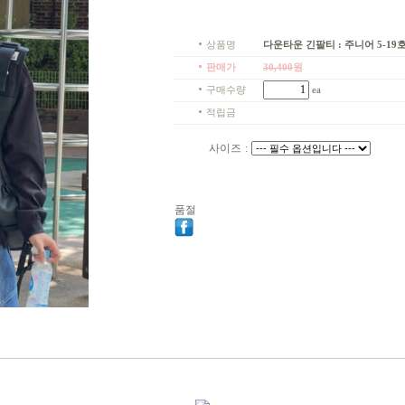
상품명
다운타운 긴팔티 : 주니어 5-19호
판매가
30,400
원
구매수량
ea
적립금
사이즈
:
품절