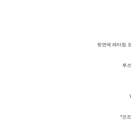
뒷면에 레터링 
루즈
*건