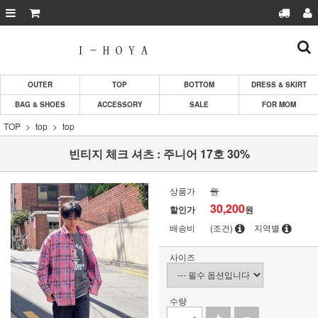
OUTER
TOP
BOTTOM
DRESS & SKIRT
BAG & SHOES
ACCESSORY
SALE
FOR MOM
TOP
top
top
빈티지 체크 셔츠 : 주니어 17호 30%
상품가
원
30,200
할인가
원
배송비
(조건)
지역별
사이즈
수량