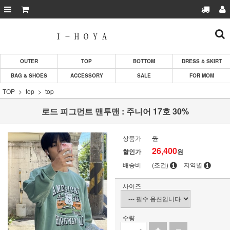
OUTER
TOP
BOTTOM
DRESS & SKIRT
BAG & SHOES
ACCESSORY
SALE
FOR MOM
TOP
top
top
로드 피그먼트 맨투맨 : 주니어 17호 30%
상품가
원
26,400
할인가
원
배송비
(조건)
지역별
사이즈
수량