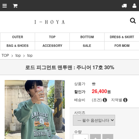
OUTER
TOP
BOTTOM
DRESS & SKIRT
BAG & SHOES
ACCESSORY
SALE
FOR MOM
TOP
top
top
로드 피그먼트 맨투맨 : 주니어 17호 30%
상품가
원
26,400
할인가
원
배송비
(조건)
지역별
사이즈
수량