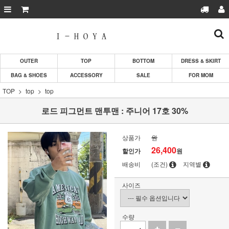
OUTER
TOP
BOTTOM
DRESS & SKIRT
BAG & SHOES
ACCESSORY
SALE
FOR MOM
TOP
top
top
로드 피그먼트 맨투맨 : 주니어 17호 30%
상품가
원
26,400
할인가
원
배송비
(조건)
지역별
사이즈
수량