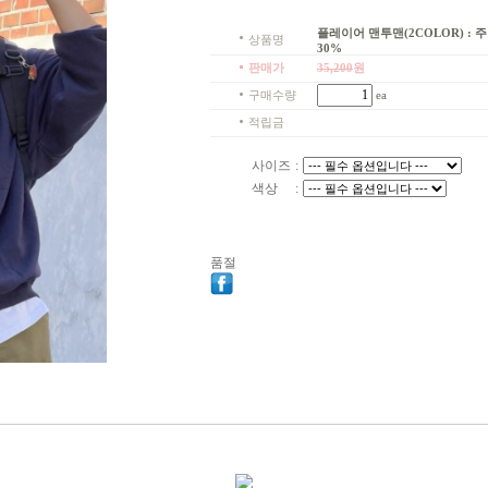
플레이어 맨투맨(2COLOR) : 주니
상품명
30%
판매가
35,200
원
구매수량
ea
적립금
사이즈
:
색상
:
품절