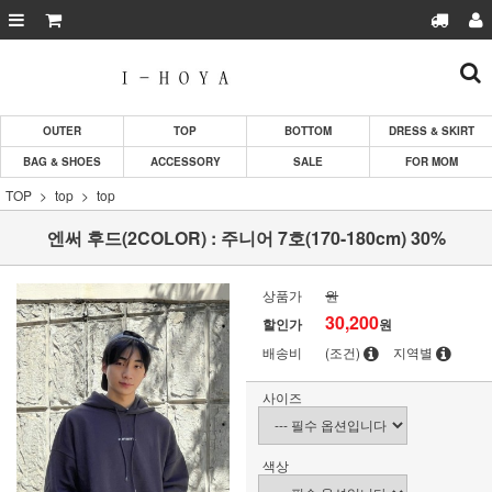
OUTER
TOP
BOTTOM
DRESS & SKIRT
BAG & SHOES
ACCESSORY
SALE
FOR MOM
TOP
top
top
엔써 후드(2COLOR) : 주니어 7호(170-180cm) 30%
상품가
원
30,200
할인가
원
배송비
(조건)
지역별
사이즈
색상