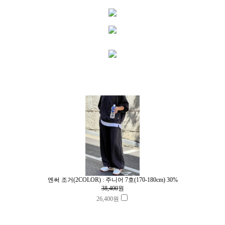
엔써 조거(2COLOR) : 주니어 7호(170-180cm) 30%
38,400
원
26,400
원