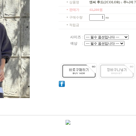
상품명
엔써 후드(2COLOR) : 주니어 7호
판매가
43,200
원
구매수량
ea
적립금
사이즈
:
색상
: