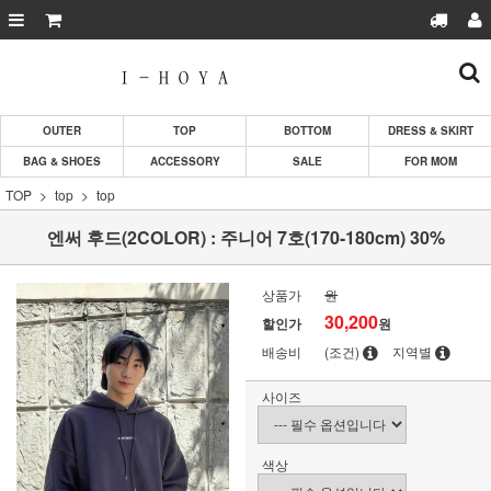
OUTER
TOP
BOTTOM
DRESS & SKIRT
BAG & SHOES
ACCESSORY
SALE
FOR MOM
TOP
top
top
엔써 후드(2COLOR) : 주니어 7호(170-180cm) 30%
상품가
원
30,200
할인가
원
배송비
(조건)
지역별
사이즈
색상