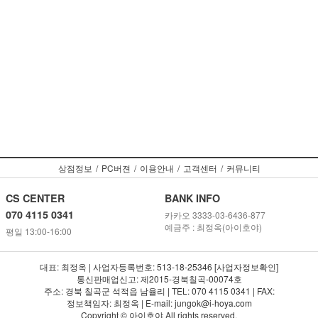
상점정보
/
PC버젼
/
이용안내
/
고객센터
/
커뮤니티
CS CENTER
BANK INFO
070 4115 0341
카카오 3333-03-6436-877
예금주 : 최정옥(아이호야)
평일 13:00-16:00
대표: 최정옥 | 사업자등록번호: 513-18-25346 [사업자정보확인]
통신판매업신고: 제2015-경북칠곡-00074호
주소: 경북 칠곡군 석적읍 남율리 | TEL: 070 4115 0341 | FAX:
정보책임자: 최정옥 | E-mail: jungok@i-hoya.com
Copyright © 아이호야 All rights reserved.