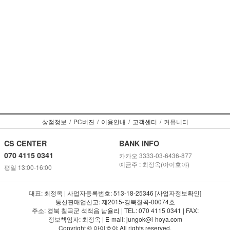
상점정보
/
PC버젼
/
이용안내
/
고객센터
/
커뮤니티
CS CENTER
BANK INFO
070 4115 0341
카카오 3333-03-6436-877
예금주 : 최정옥(아이호야)
평일 13:00-16:00
대표: 최정옥 | 사업자등록번호: 513-18-25346 [사업자정보확인]
통신판매업신고: 제2015-경북칠곡-00074호
주소: 경북 칠곡군 석적읍 남율리 | TEL: 070 4115 0341 | FAX:
정보책임자: 최정옥 | E-mail: jungok@i-hoya.com
Copyright © 아이호야 All rights reserved.