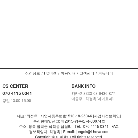
상점정보
/
PC버젼
/
이용안내
/
고객센터
/
커뮤니티
CS CENTER
BANK INFO
070 4115 0341
카카오 3333-03-6436-877
예금주 : 최정옥(아이호야)
평일 13:00-16:00
대표: 최정옥 | 사업자등록번호: 513-18-25346 [사업자정보확인]
통신판매업신고: 제2015-경북칠곡-00074호
주소: 경북 칠곡군 석적읍 남율리 | TEL: 070 4115 0341 | FAX:
정보책임자: 최정옥 | E-mail: jungok@i-hoya.com
Copyright © 아이호야 All rights reserved.