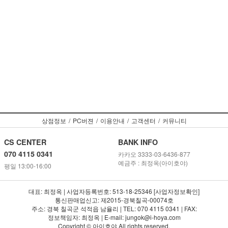
상점정보
/
PC버젼
/
이용안내
/
고객센터
/
커뮤니티
CS CENTER
BANK INFO
070 4115 0341
카카오 3333-03-6436-877
예금주 : 최정옥(아이호야)
평일 13:00-16:00
대표: 최정옥 | 사업자등록번호: 513-18-25346 [사업자정보확인]
통신판매업신고: 제2015-경북칠곡-00074호
주소: 경북 칠곡군 석적읍 남율리 | TEL: 070 4115 0341 | FAX:
정보책임자: 최정옥 | E-mail: jungok@i-hoya.com
Copyright © 아이호야 All rights reserved.