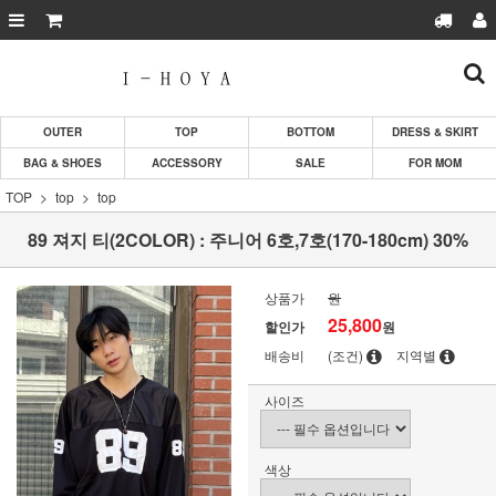
OUTER
TOP
BOTTOM
DRESS & SKIRT
BAG & SHOES
ACCESSORY
SALE
FOR MOM
TOP
top
top
89 져지 티(2COLOR) : 주니어 6호,7호(170-180cm) 30%
상품가
원
25,800
할인가
원
배송비
(조건)
지역별
사이즈
색상