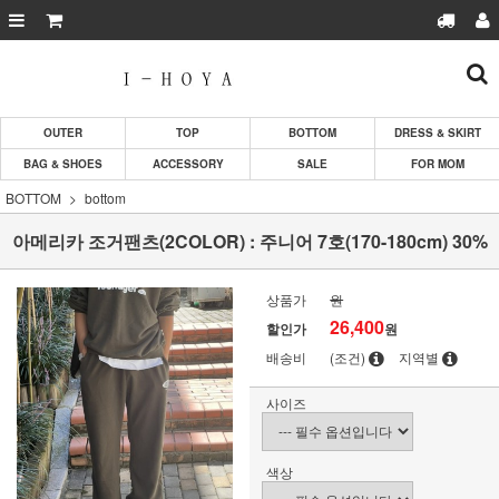
OUTER
TOP
BOTTOM
DRESS & SKIRT
BAG & SHOES
ACCESSORY
SALE
FOR MOM
BOTTOM
bottom
아메리카 조거팬츠(2COLOR) : 주니어 7호(170-180cm) 30%
상품가
원
26,400
할인가
원
배송비
(조건)
지역별
사이즈
색상