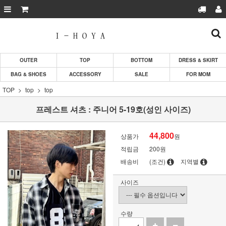
OUTER
TOP
BOTTOM
DRESS & SKIRT
BAG & SHOES
ACCESSORY
SALE
FOR MOM
TOP
top
top
프레스트 셔츠 : 주니어 5-19호(성인 사이즈)
44,800
상품가
원
적립금
200원
배송비
(조건)
지역별
사이즈
수량