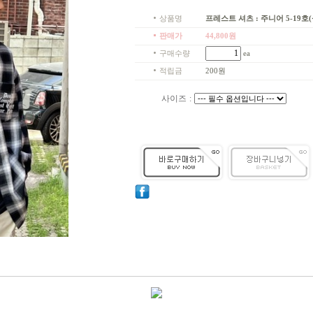
상품명
프레스트 셔츠 : 주니어 5-19호
판매가
44,800
원
구매수량
ea
적립금
200원
사이즈
: