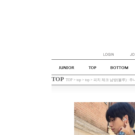
TOP
TOP
>
top
>
top
>
피치 체크 남방(블루) : 주니