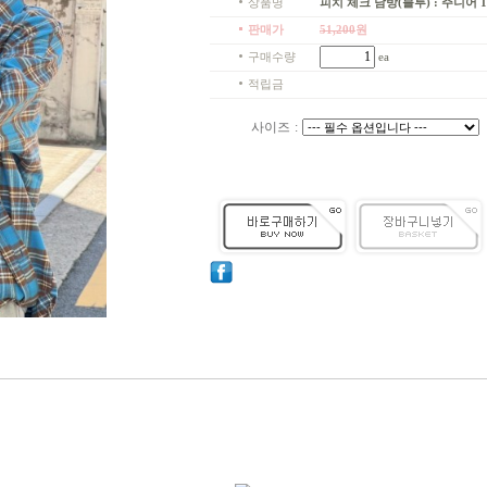
상품명
피치 체크 남방(블루) : 주니어 1
판매가
51,200
원
구매수량
ea
적립금
사이즈
: