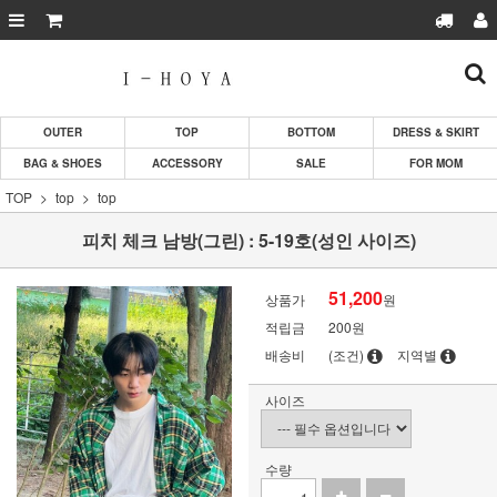
OUTER
TOP
BOTTOM
DRESS & SKIRT
BAG & SHOES
ACCESSORY
SALE
FOR MOM
TOP
top
top
피치 체크 남방(그린) : 5-19호(성인 사이즈)
51,200
상품가
원
적립금
200원
배송비
(조건)
지역별
사이즈
수량