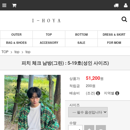
OUTER
TOP
BOTTOM
DRESS & SKIRT
BAG & SHOES
ACCESSORY
SALE
FOR MOM
TOP
top
top
피치 체크 남방(그린) : 5-19호(성인 사이즈)
51,200
상품가
원
적립금
200원
배송비
(조건)
지역별
사이즈
수량