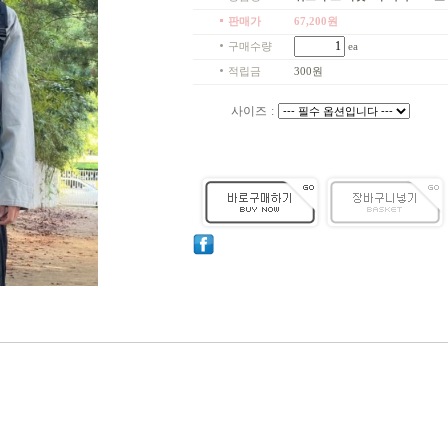
판매가
67,200
원
구매수량
ea
적립금
300원
사이즈
: