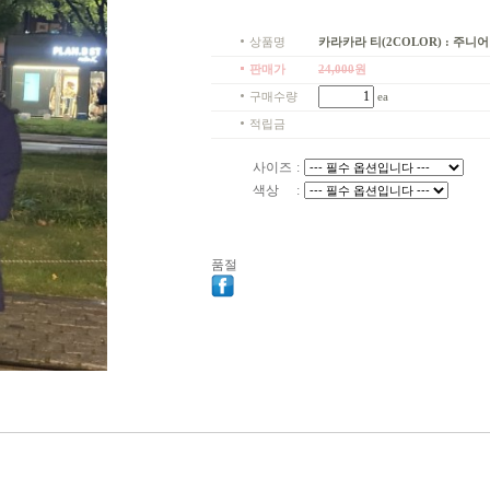
상품명
카라카라 티(2COLOR) : 주니어 7
판매가
24,000
원
구매수량
ea
적립금
사이즈
:
색상
:
품절