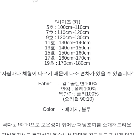
*사이즈 (키)
5호 : 100cm~110cm
7호 : 110cm~120cm
9호 : 120cm~130cm
11호 : 130cm~140cm
13호 : 140cm~150cm
15호 : 150cm~160cm
17호 : 160cm~170cm
19호 : 170cm~180cm
*사람마다 체형이 다르기 때문에 다소 편차가 있을 수 있습니다*
Fabric - 겉 : 골덴면100%
안감 : 폴리100%
목안감 : 폴리100%
(오리털 90:10)
Color - 베이지, 블루
덕다운 90:10으로 보온성이 뛰어난 패딩조끼를 소개해드려요.
가벼우면서도 통기성이 우수해서 땀많은 친구들도 편하게 입기