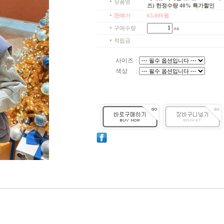
상품명
즈) 한정수량 40% 특가할인
판매가
65,000
원
구매수량
ea
적립금
사이즈
:
색상
: