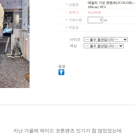
데일리 기모 면팬츠(2COLOR) : 
상품명
180cm) 30%
판매가
35,200
원
구매수량
ea
적립금
사이즈
:
색상
:
품절
지난 가을에 제이드 코튼팬츠 인기가 참 많았었는데