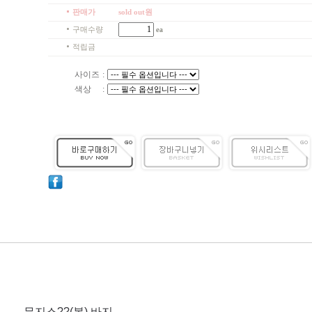
판매가
sold out원
구매수량
ea
적립금
사이즈
:
색상
:
무지스??(봄) 바지