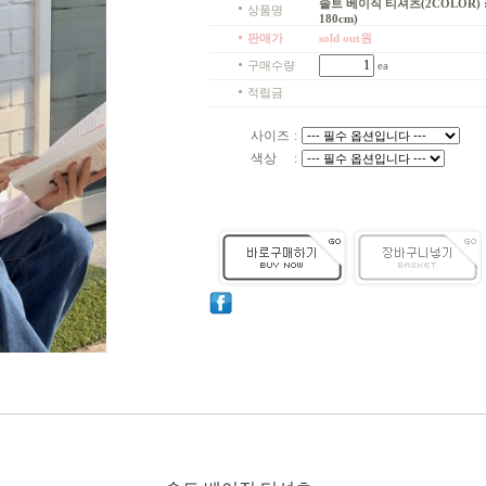
솔트 베이직 티셔츠(2COLOR) : 
상품명
180cm)
판매가
sold out원
구매수량
ea
적립금
사이즈
:
색상
: