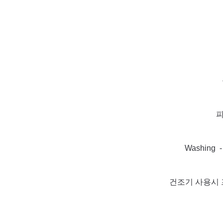
피
Washin
건조기 사용시 