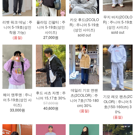
무지 바지(2COLO
카오 후드(2COLO
리벳 워크 데님 : 주
플라잉 긴팔티 : 주
R) : 주니어 5-19호
R) : 주니어 5-19호
니어 5-19호(성인
니어 5-19호(성인
(성인 사이즈)
(성인 사이즈)
착용 가능)
사이즈)
sold out
sold out
(품절)
27,000원
데일리 기모 면팬
후드 셔츠 자켓 : 주
헤이 맨투맨 : 주니
츠(2COLOR) : 주
기모 레오 팬츠(2C
니어 15,17호 30%
어 5-19호(성인 사
니어 7호(170-180
OLOR) : 주니어 5
57,600원
이즈)
cm) 30%
호(150-160cm) 3
40,600원
33,000원
(품절)
0%
(품절)