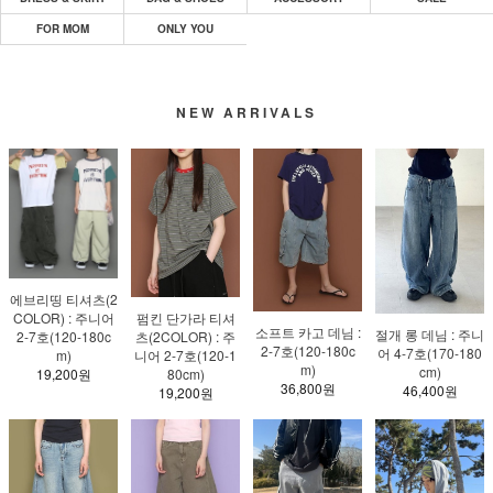
FOR MOM
ONLY YOU
NEW ARRIVALS
에브리띵 티셔츠(2
펌킨 단가라 티셔
COLOR) : 주니어
소프트 카고 데님 :
절개 롱 데님 : 주니
츠(2COLOR) : 주
2-7호(120-180c
2-7호(120-180c
어 4-7호(170-180
니어 2-7호(120-1
m)
m)
cm)
80cm)
19,200원
36,800원
46,400원
19,200원