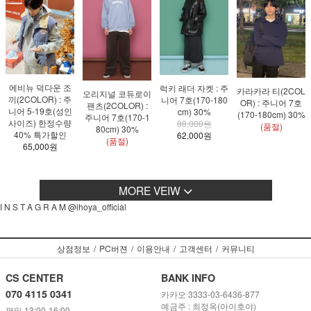
에비뉴 덕다운 조
럭키 래더 자켓 : 주
카라카라 티(2COL
오리지널 코듀로이
끼(2COLOR) : 주
니어 7호(170-180
OR) : 주니어 7호
팬츠(2COLOR) :
니어 5-19호(성인
cm) 30%
(170-180cm) 30%
주니어 7호(170-1
사이즈) 한정수량
88,000원
(품절)
80cm) 30%
40% 특가할인
62,000원
(품절)
65,000원
MORE VEIW
I N S T A G R A M @ihoya_official
상점정보
/
PC버젼
/
이용안내
/
고객센터
/
커뮤니티
CS CENTER
BANK INFO
070 4115 0341
카카오 3333-03-6436-877
예금주 : 최정옥(아이호야)
평일 13:00-16:00