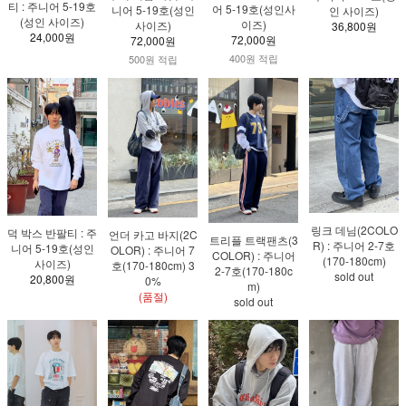
티 : 주니어 5-19호
어 5-19호(성인사
니어 5-19호(성인
인 사이즈)
(성인 사이즈)
이즈)
사이즈)
36,800원
24,000원
72,000원
72,000원
400원 적립
500원 적립
링크 데님(2COLO
덕 박스 반팔티 : 주
언더 카고 바지(2C
트리플 트랙팬츠(3
R) : 주니어 2-7호
니어 5-19호(성인
OLOR) : 주니어 7
COLOR) : 주니어
(170-180cm)
사이즈)
호(170-180cm) 3
2-7호(170-180c
sold out
20,800원
0%
m)
(품절)
sold out