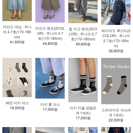
마인드 데님 : 주니
마인드 팬츠(2COL
힙 카고 팬츠(3CO
레이어드 후드티(2
어 4-7호(170-180
OR) : 주니어 4-7
LOR) : 주니어 2-7
COLOR) : 주니어
cm)
호(170-180cm)
호(170-180cm)
2-7호(170-180c
41,600원
44,800원
49,600원
m)
36,800원
패턴 미키 삭스
미키 롱 삭스
18,000원
미키 미들 양말(2
17,000원
스트라이프 삭스(4
개 1세트)
개 1세트)
17,000원
22,000원