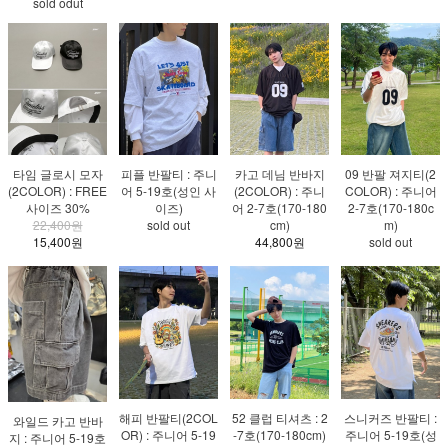
sold odut
타임 글로시 모자
피플 반팔티 : 주니
카고 데님 반바지
09 반팔 져지티(2
(2COLOR) : FREE
어 5-19호(성인 사
(2COLOR) : 주니
COLOR) : 주니어
사이즈 30%
이즈)
어 2-7호(170-180
2-7호(170-180c
22,400원
sold out
cm)
m)
15,400원
44,800원
sold out
해피 반팔티(2COL
52 클럽 티셔츠 : 2
스니커즈 반팔티 :
와일드 카고 반바
OR) : 주니어 5-19
-7호(170-180cm)
주니어 5-19호(성
지 : 주니어 5-19호