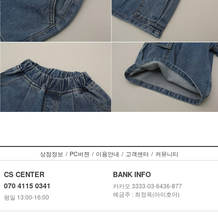
상점정보
/
PC버젼
/
이용안내
/
고객센터
/
커뮤니티
CS CENTER
BANK INFO
070 4115 0341
카카오 3333-03-6436-877
예금주 : 최정옥(아이호야)
평일 13:00-16:00