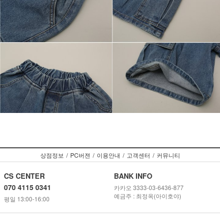
상점정보
/
PC버젼
/
이용안내
/
고객센터
/
커뮤니티
CS CENTER
BANK INFO
070 4115 0341
카카오 3333-03-6436-877
예금주 : 최정옥(아이호야)
평일 13:00-16:00