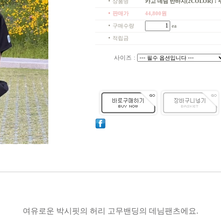
상품명
카고 데님 반바지(2COLOR) : 주니
판매가
44,800
원
구매수량
ea
적립금
사이즈
:
여유로운 박시핏의 허리 고무밴딩의 데님팬츠에요.