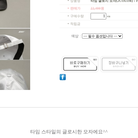
상품명
타임 글로시 모자(2COLOR) : 
판매가
22,400
원
구매수량
ea
적립금
색상
:
타임 스타일의 글로시한 모자에요^^