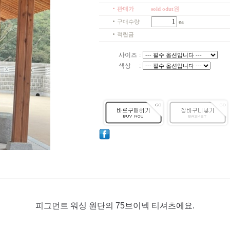
판매가
sold odut원
구매수량
ea
적립금
사이즈
:
색상
:
피그먼트 워싱 원단의 75브이넥 티셔츠에요.