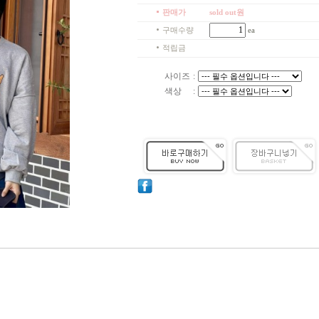
판매가
sold out원
구매수량
ea
적립금
사이즈
:
색상
: