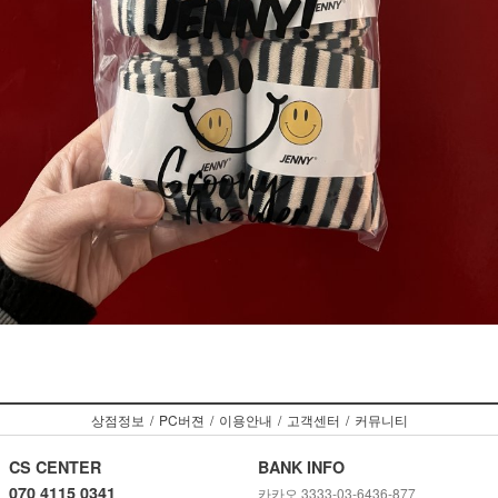
상점정보
/
PC버젼
/
이용안내
/
고객센터
/
커뮤니티
CS CENTER
BANK INFO
070 4115 0341
카카오 3333-03-6436-877