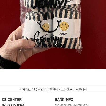
상점정보
/
PC버젼
/
이용안내
/
고객센터
/
커뮤니티
CS CENTER
BANK INFO
070 4115 0341
카카오 3333-03-6436-877