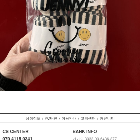
상점정보
/
PC버젼
/
이용안내
/
고객센터
/
커뮤니티
CS CENTER
BANK INFO
070 4115 0341
카카오 3333-03-6436-877