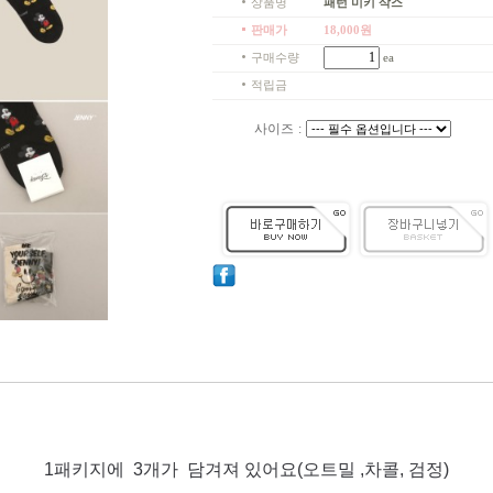
상품명
패턴 미키 삭스
판매가
18,000
원
구매수량
ea
적립금
사이즈
:
1패키지에 3개가 담겨져 있어요(오트밀 ,차콜, 검정)