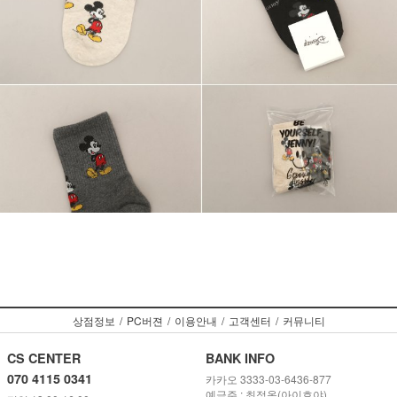
상점정보
/
PC버젼
/
이용안내
/
고객센터
/
커뮤니티
CS CENTER
BANK INFO
070 4115 0341
카카오 3333-03-6436-877
예금주 : 최정옥(아이호야)