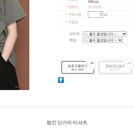
180cm)
판매가
19,200
원
구매수량
ea
적립금
사이즈
:
색상
:
펌킨 단가라 티셔츠