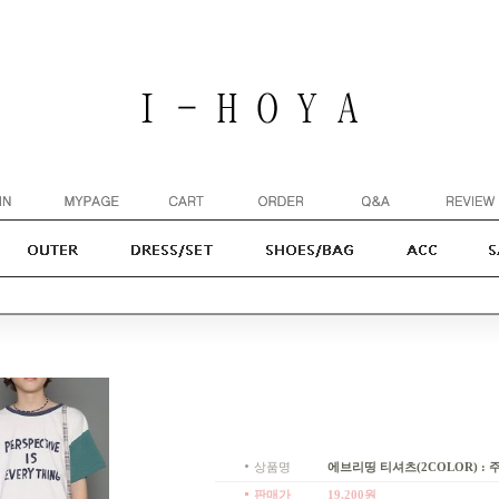
상품명
에브리띵 티셔츠(2COLOR) : 주니
판매가
19,200
원