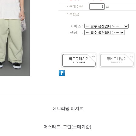
구매수량
ea
적립금
사이즈
:
색상
:
에브리띵 티셔츠
머스타드, 그린(소매기준)