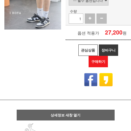
수량
27,200
옵션 적용가
원
관심상품
장바구니
구매하기
상세정보 새창 열기